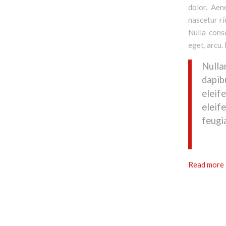
dolor. Aen
nascetur ri
Nulla conse
eget, arcu. 
Nulla
dapi
eleif
eleif
feugia
Read more