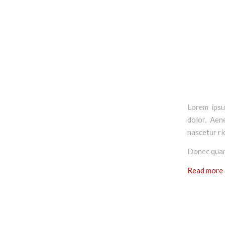
Lorem ipsu
dolor. Aen
nascetur ri
Donec quam 
Read more