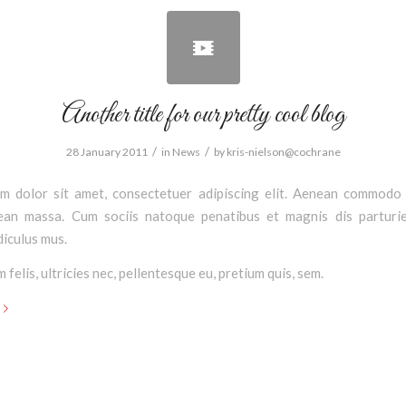
Another title for our pretty cool blog
/
/
28 January 2011
in
News
by
kris-nielson@cochrane
m dolor sit amet, consectetuer adipiscing elit. Aenean commodo 
ean massa. Cum sociis natoque penatibus et magnis dis parturi
diculus mus.
felis, ultricies nec, pellentesque eu, pretium quis, sem.