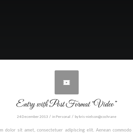
Entry with Post Format “Video”
/
/
24 December 2013
in
Personal
by
kris-nielson@cochrane
m dolor sit amet, consectetuer adipiscing elit. Aenean commodo 