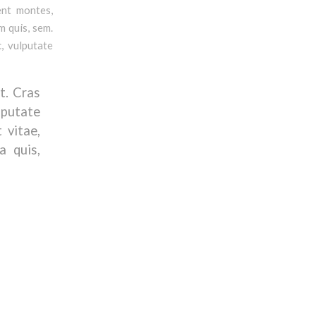
ent montes,
m quis, sem.
c, vulputate
t. Cras
putate
 vitae,
a quis,