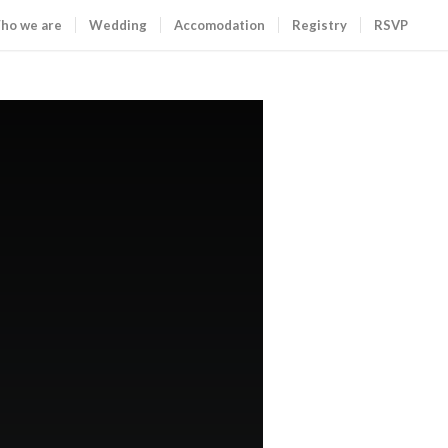
ho we are
Wedding
Accomodation
Registry
RSVP