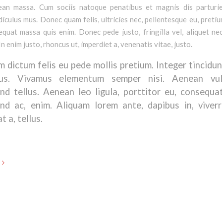
ean massa. Cum sociis natoque penatibus et magnis dis parturi
diculus mus. Donec quam felis, ultricies nec, pellentesque eu, pretiu
quat massa quis enim. Donec pede justo, fringilla vel, aliquet ne
In enim justo, rhoncus ut, imperdiet a, venenatis vitae, justo.
m dictum felis eu pede mollis pretium. Integer tincidun
bus. Vivamus elementum semper nisi. Aenean vul
end tellus. Aenean leo ligula, porttitor eu, consequat
end ac, enim. Aliquam lorem ante, dapibus in, viverr
t a, tellus.