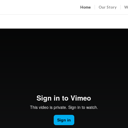
Home
Our Story
W